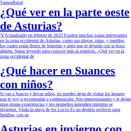
VamosRural
¿Qué ver en la parte oeste
de Asturias?
💡Actualizado en febrero de 2025 Existen muchas zonas interesantes
en la zona occidental de Asturias, como sus playas, rutas, y pueblos,
los cuales están llenos de historias y artes que te dejarán con la boca
abierta. Sigue leyendo para conocer más al respecto. ¿Qué ver en la
zona occidental de
¿Qué hacer en Suances
con niños?
Si vas a Suaces y llevas niños, no puedes dejar de visitar los lugares
que te voy a recomendar a continuación. Son impresionantes y te dejan
unas gratas experiencias y los pequeños aprenden mientras se
divierten. Visita la playa de los Locos Es un destino perfecto para
familias, con su
Asturias en invierno con