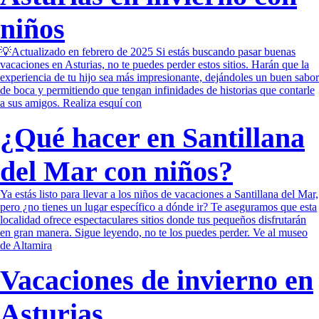
niños
💡Actualizado en febrero de 2025 Si estás buscando pasar buenas
vacaciones en Asturias, no te puedes perder estos sitios. Harán que la
experiencia de tu hijo sea más impresionante, dejándoles un buen sabor
de boca y permitiendo que tengan infinidades de historias que contarle
a sus amigos. Realiza esquí con
¿Qué hacer en Santillana
del Mar con niños?
Ya estás listo para llevar a los niños de vacaciones a Santillana del Mar,
pero ¿no tienes un lugar específico a dónde ir? Te aseguramos que esta
localidad ofrece espectaculares sitios donde tus pequeños disfrutarán
en gran manera. Sigue leyendo, no te los puedes perder. Ve al museo
de Altamira
Vacaciones de invierno en
Asturias